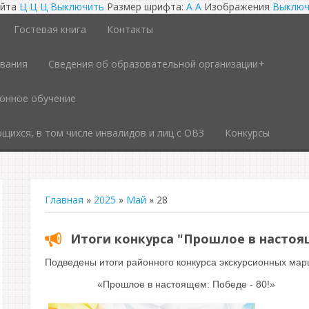
айта
Ц
Ц
Ц
Выключить
Размер шрифта:
A
A
Изображения
Выключ
Гостевая книга
Контакты
ования
Сведения об образовательной организации
онное обучение
щихся, в том числе инвалидов и лиц с ОВЗ
Конкурсы
Главная
»
2025
»
Май
»
28
Итоги конкурса "Прошлое в насто
Подведены итоги районного конкурса экскурсионных мар
«Прошлое в настоящем: Победе - 80!»