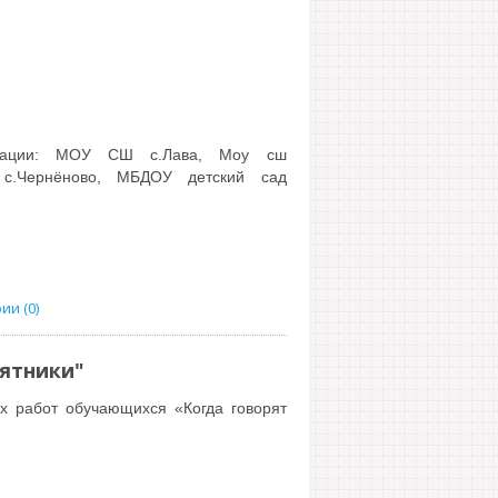
зации:
МОУ СШ с.Лава, Моу сш
.Чернёново, МБДОУ детский сад
и (0)
мятники"
их работ обучающихся «Когда говорят