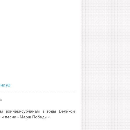
и (0)
"
им воинам-сурчанам в годы Великой
я и песни «Марш Победы».