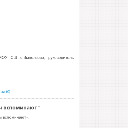
МОУ СШ с.Выползово, руководитель
и (0)
ы вспоминают"
ы вспоминают».