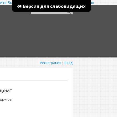
ить
Включить
Цвет сайта
Ц
Ц
Ц
Выключить версию
Версия для слабовидящих
Регистрация
|
Вход
ящем"
шрутов