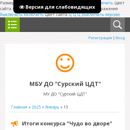
Размер шрифта:
A
A
Изображения
Выключить
Включить
Цвет
Версия для слабовидящих
сайта
Ц
Ц
Ц
Выключить
Размер шрифта:
A
A
Изображения
Выключить
Включить
Цвет сайта
Ц
Ц
Ц
Выключить версию
Регистрация
|
Вход
МБУ ДО "Сурский ЦДТ"
МУ ДО "Сурский ЦДТ"
Главная
»
2025
»
Январь
»
15
Итоги конкурса "Чудо во дворе"