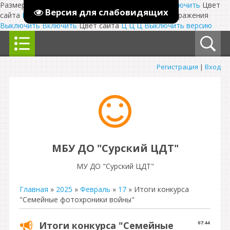
Размер шрифта:
A
A
Изображения
Выключить
Включить
Цвет
Версия для слабовидящих
сайта
Ц
Ц
Ц
Выключить
Размер шрифта:
A
A
Изображения
Выключить
Включить
Цвет сайта
Ц
Ц
Ц
Выключить версию
Регистрация
|
Вход
МБУ ДО "Сурский ЦДТ"
МУ ДО "Сурский ЦДТ"
Главная
»
2025
»
Февраль
»
17
» Итоги конкурса
"Семейные фотохроники войны"
Итоги конкурса "Семейные
07:44